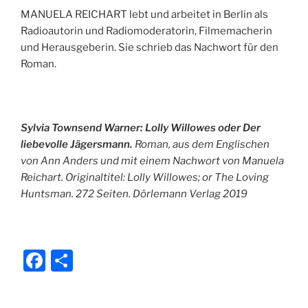
MANUELA REICHART lebt und arbeitet in Berlin als
Radioautorin und Radiomoderatorin, Filmemacherin
und Herausgeberin. Sie schrieb das Nachwort für den
Roman.
Sylvia Townsend Warner:
Lolly Willowes oder Der
liebevolle Jägersmann.
Roman, aus dem Englischen
von Ann Anders und mit einem Nachwort von Manuela
Reichart. Originaltitel: Lolly Willowes; or The Loving
Huntsman. 272 Seiten. Dörlemann Verlag 2019
F
T
a
ei
c
le