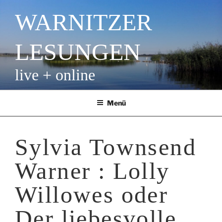
Zum
WARNITZER
Inhalt
springen
LESUNGEN
live + online
Menü
Sylvia Townsend
Warner : Lolly
Willowes oder
Der liebesvolle