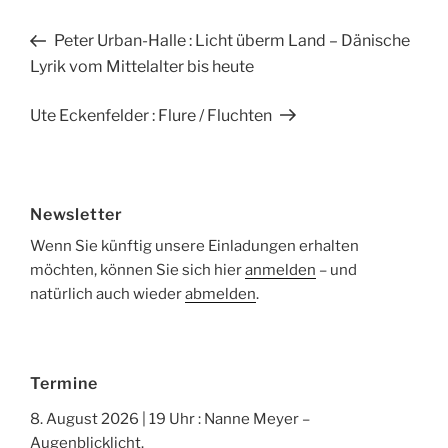
e
n
Beitragsnavigation
Vorheriger
Peter Urban-Halle : Licht überm Land – Dänische
b
Beitrag
Lyrik vom Mittelalter bis heute
o
o
Nächster
Ute Eckenfelder : Flure / Fluchten
Beitrag
k
Newsletter
Wenn Sie künftig unsere Einladungen erhalten
möchten, können Sie sich hier
anmelden
– und
natürlich auch wieder
abmelden
.
Termine
8. August 2026 | 19 Uhr : Nanne Meyer –
Augenblicklicht.