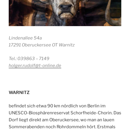
Lindenallee 54a
17291 Oberuckersee OT Warnitz
Tel.
:
039863 – 7149
holger.rudolf@t-online.de
WARNITZ
befindet sich etwa 90 km nördlich von Berlin im
UNESCO-Biosphärenreservat Schorfheide-Chorin. Das
Dorf liegt direkt am Oberuckersee, wo man an lauen
Sommerabenden noch Rohrdommeln hört. Erstmals