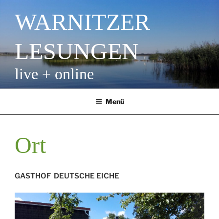
Zum
WARNITZER
Inhalt
springen
LESUNGEN
live + online
Menü
Ort
GASTHOF DEUTSCHE EICHE