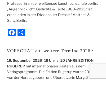
Professorin an der weißensee kunsthochschule berlin.
„Augenblicklicht. Gedichte & Texte 1980–2025“ ist
erschieden in der Friedenauer Presse / Matthes &
Seitz Berlin.
F
T
a
ei
c
le
VORSCHAU auf weitere Termine 2026 :
e
n
b
19. September 2026 | 19 Uhr : 20 JAHRE EDITION
RUGERUP
mit internationalen Gästen aus dem
o
Verlagsprogramm. Die Edition Rugerup wurde 2005
o
von der Herausgeberin und Übersetzerin Margitt
k
Lehbert gegründet. Verlagsschwerrpunkt ist
internationale, vor allem angelsächsische und
skandinavische Lyrik in deutscher Übersetzung oder in
zweisprachigen Ausgaben. Sitz des Verlags war bis