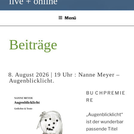
live + online
Menü
Beiträge
8. August 2026 | 19 Uhr : Nanne Meyer –
Augenblicklicht.
B U C H P R E M I E
R E
„Augenblicklicht“
ist der wunderbar
passende Titel