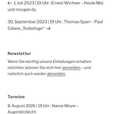
Vorheriger
1. Juli 2023 | 19 Uhr : Ernest Wichner – Heute Mai
b
Beitrag
und morgen du
o
o
Nächster
30. September 2023 | 19 Uhr : Thomas Sparr – Paul
Beitrag
Celans „Todesfuge“
k
Newsletter
Wenn Sie künftig unsere Einladungen erhalten
möchten, können Sie sich hier
anmelden
– und
natürlich auch wieder
abmelden
.
Termine
8. August 2026 | 19 Uhr : Nanne Meyer –
Augenblicklicht.