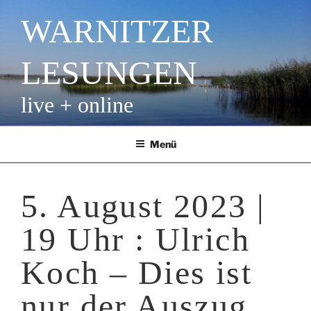
Zum
WARNITZER
Inhalt
springen
LESUNGEN
live + online
Menü
5. August 2023 |
19 Uhr : Ulrich
Koch – Dies ist
nur der Auszug