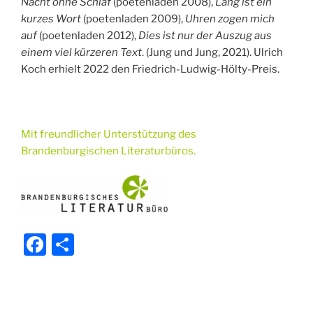
Nacht ohne Schlaf
(poetenladen 2008),
Lang ist ein
kurzes Wort
(poetenladen 2009),
Uhren zogen mich
auf
(poetenladen 2012),
Dies ist nur der Auszug aus
einem viel kürzeren Text
. (Jung und Jung, 2021). Ulrich
Koch erhielt 2022 den Friedrich-Ludwig-Hölty-Preis.
Mit freundlicher Unterstützung des
Brandenburgischen Literaturbüros.
F
T
a
ei
c
le
e
n
Beitragsnavigation