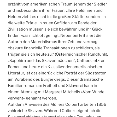
erzählt vom amerikanischen Traum: jenem der Siedler
und insbesondere ihrer Frauen. „Ihre Heldinnen und
Helden zieht es nicht in die großen Städte, sondern in
die weite Prärie. In rauen Gefilden, am Rande der
Zivilisation müssen sie sich bewähren und ihr Glück
finden, was nicht oft gelingt. Nebenbei kritisiert die
Autorin den Materialismus ihrer Zeit und vermag
obskure finanzielle Transaktionen zu schildern, als
trügen sie sich heute zu.“ (Österreichischer Rundfunk).
„Sapphira und das Sklavenmädchen“, Cathers letzter
Roman und heute ein Klassiker der amerikanischen
Literatur, ist das eindrückliche Porträt der Südstaaten
am Vorabend des Bürgerkriegs. Dieser dramatische
Familienroman um Freiheit und Sklaverei kann in
einem Atemzug mit Margaret Mitchells »Vom Winde
verweht« genannt werden.
Auf dem Anwesen des Müllers Colbert arbeiten 1856
zahlreiche Sklaven. Während Colbert eigentlich die
Sklaverei ablehnt, stemmt sich seine Frau mit allen