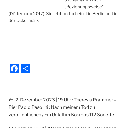
(Dörlemann 2015),
„Beziehungsweise“
(Dörlemann 2017). Sie lebt und arbeitet in Berlin und in
der Uckermark.
F
T
a
ei
c
le
e
n
Beitragsnavigation
Vorheriger
2. Dezember 2023 | 19 Uhr : Theresia Prammer –
b
Beitrag
Pier Paolo Pasolini : Nach meinem Tod zu
o
veröffentlichen / Ein Unfall im Kosmos 112 Sonette
o