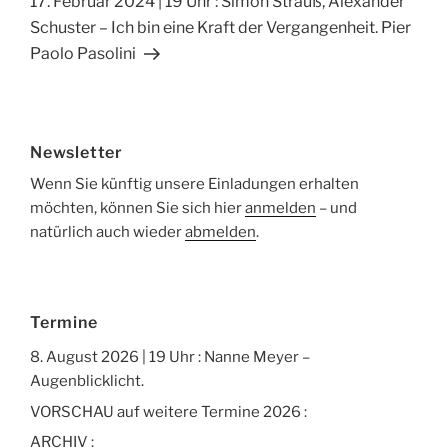
Nächster
17. Februar 2024 | 19 Uhr : Simon Strauß, Alexander
k
Beitrag
Schuster – Ich bin eine Kraft der Vergangenheit. Pier
Paolo Pasolini
Newsletter
Wenn Sie künftig unsere Einladungen erhalten
möchten, können Sie sich hier
anmelden
– und
natürlich auch wieder
abmelden
.
Termine
8. August 2026 | 19 Uhr : Nanne Meyer –
Augenblicklicht.
VORSCHAU auf weitere Termine 2026 :
ARCHIV :