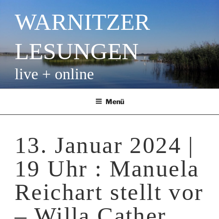
Zum
WARNITZER
Inhalt
springen
LESUNGEN
live + online
Menü
13. Januar 2024 |
19 Uhr : Manuela
Reichart stellt vor
– Willa Cather