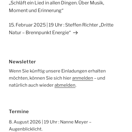
b
Beitrag
„Schläft ein Lied in allen Dingen. Über Musik,
o
Moment und Erinnerung“
o
Nächster
15. Februar 2025 | 19 Uhr : Steffen Richter „Dritte
k
Beitrag
Natur – Brennpunkt Energie“
Newsletter
Wenn Sie künftig unsere Einladungen erhalten
möchten, können Sie sich hier
anmelden
– und
natürlich auch wieder
abmelden
.
Termine
8. August 2026 | 19 Uhr : Nanne Meyer –
Augenblicklicht.