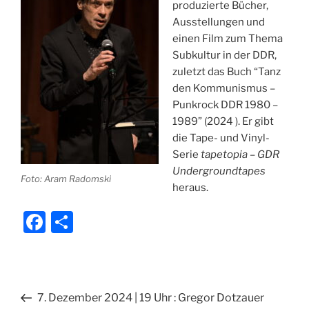
produzierte Bücher,
Ausstellungen und
einen Film zum Thema
Subkultur in der DDR,
zuletzt das Buch “Tanz
den Kommunismus –
Punkrock DDR 1980 –
1989” (2024 ). Er
gibt
die Tape- und Vinyl-
Serie
tapetopia – GDR
Undergroundtapes
Foto: Aram Radomski
heraus.
F
T
a
ei
c
le
e
n
Beitragsnavigation
Vorheriger
7. Dezember 2024 | 19 Uhr : Gregor Dotzauer