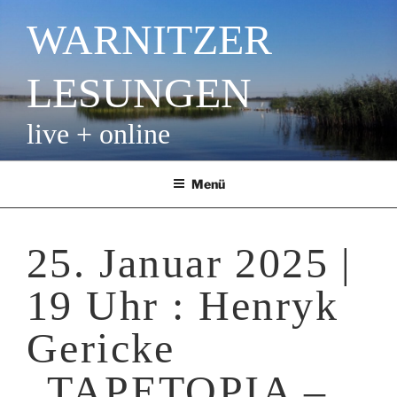
Zum
WARNITZER
Inhalt
springen
LESUNGEN
live + online
Menü
25. Januar 2025 |
19 Uhr : Henryk
Gericke
„TAPETOPIA –