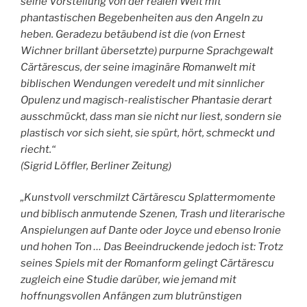
seine Vorstellung von der realen Welt mit
phantastischen Begebenheiten aus den Angeln zu
heben. Geradezu betäubend ist die (von Ernest
Wichner brillant übersetzte) purpurne Sprachgewalt
Cărtărescus, der seine imaginäre Romanwelt mit
biblischen Wendungen veredelt und mit sinnlicher
Opulenz und magisch-realistischer Phantasie derart
ausschmückt, dass man sie nicht nur liest, sondern sie
plastisch vor sich sieht, sie spürt, hört, schmeckt und
riecht.“
(Sigrid Löffler, Berliner Zeitung)
„Kunstvoll verschmilzt Cărtărescu Splattermomente
und biblisch anmutende Szenen, Trash und literarische
Anspielungen auf Dante oder Joyce und ebenso Ironie
und hohen Ton … Das Beeindruckende jedoch ist: Trotz
seines Spiels mit der Romanform gelingt Cărtărescu
zugleich eine Studie darüber, wie jemand mit
hoffnungsvollen Anfängen zum blutrünstigen