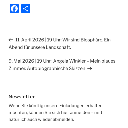
F
T
a
ei
c
le
e
n
Beitragsnavigation
Vorheriger
11. April 2026 | 19 Uhr: Wir sind Biosphäre. Ein
b
Beitrag
Abend für unsere Landschaft.
o
o
Nächster
9. Mai 2026 | 19 Uhr : Angela Winkler – Mein blaues
Beitrag
Zimmer. Autobiographische Skizzen
k
Newsletter
Wenn Sie künftig unsere Einladungen erhalten
möchten, können Sie sich hier
anmelden
– und
natürlich auch wieder
abmelden
.