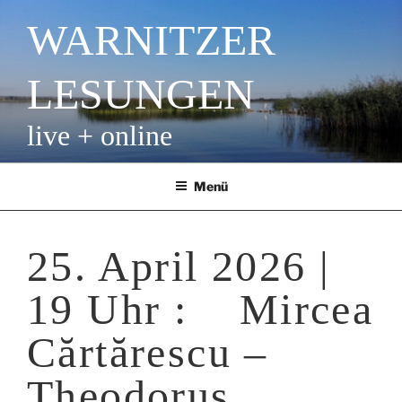
Zum
WARNITZER
Inhalt
springen
LESUNGEN
live + online
Menü
25. April 2026 |
19 Uhr : Mircea
Cărtărescu –
Theodorus.