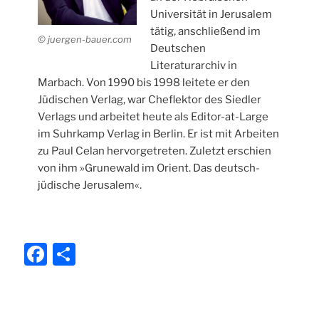
Universität in Jerusalem
tätig, anschließend im
© juergen-bauer.com
Deutschen
Literaturarchiv in
Marbach. Von 1990 bis 1998 leitete er den
Jüdischen Verlag, war Cheflektor des Siedler
Verlags und arbeitet heute als Editor-at-Large
im Suhrkamp Verlag in Berlin. Er ist mit Arbeiten
zu Paul Celan hervorgetreten. Zuletzt erschien
von ihm »Grunewald im Orient. Das deutsch-
jüdische Jerusalem«.
F
T
a
ei
c
le