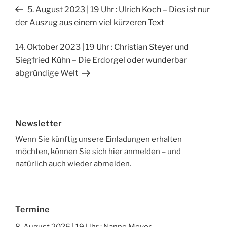
e
n
Beitragsnavigation
Vorheriger
5. August 2023 | 19 Uhr : Ulrich Koch – Dies ist nur
b
Beitrag
der Auszug aus einem viel kürzeren Text
o
o
Nächster
14. Oktober 2023 | 19 Uhr : Christian Steyer und
Beitrag
Siegfried Kühn – Die Erdorgel oder wunderbar
k
abgründige Welt
Newsletter
Wenn Sie künftig unsere Einladungen erhalten
möchten, können Sie sich hier
anmelden
– und
natürlich auch wieder
abmelden
.
Termine