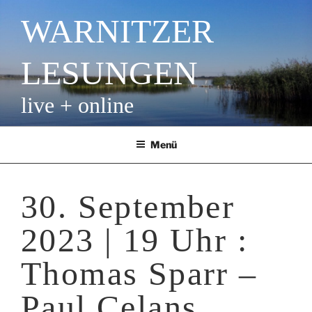
Zum
WARNITZER
Inhalt
springen
LESUNGEN
live + online
Menü
30. September
2023 | 19 Uhr :
Thomas Sparr –
Paul Celans