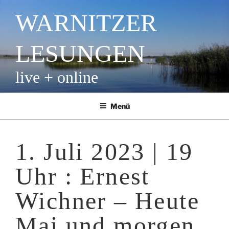
Zum
WARNITZER
Inhalt
springen
LESUNGEN
live + online
Menü
1. Juli 2023 | 19
Uhr : Ernest
Wichner – Heute
Mai und morgen