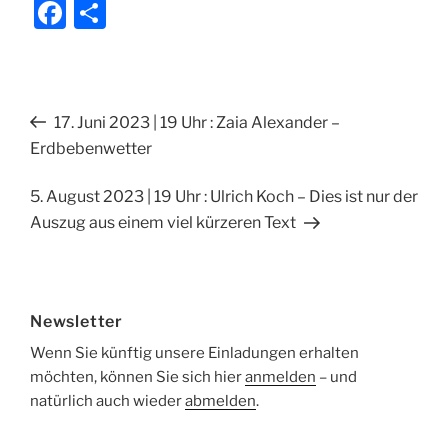
F
T
a
ei
c
le
e
n
Beitragsnavigation
Vorheriger
17. Juni 2023 | 19 Uhr : Zaia Alexander –
b
Beitrag
Erdbebenwetter
o
o
Nächster
5. August 2023 | 19 Uhr : Ulrich Koch – Dies ist nur der
Beitrag
Auszug aus einem viel kürzeren Text
k
Newsletter
Wenn Sie künftig unsere Einladungen erhalten
möchten, können Sie sich hier
anmelden
– und
natürlich auch wieder
abmelden
.