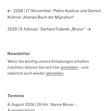
e
n
Beitragsnavigation
Vorheriger
2018 | 17. November : Pedro Kadivar und Gernot
b
Beitrag
Krämer „Kleines Buch der Migration“
o
o
Nächster
2019 | 9. Februar : Gerhard Falkner „Bruno“
Beitrag
k
Newsletter
Wenn Sie künftig unsere Einladungen erhalten
möchten, können Sie sich hier
anmelden
– und
natürlich auch wieder
abmelden
.
Termine
8. August 2026 | 19 Uhr : Nanne Meyer –
Augenblicklicht.