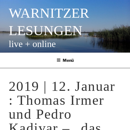
Zum
WARNITZER
Inhalt
springen
LESUNGEN
live + online
Menü
2019 | 12. Januar
: Thomas Irmer
und Pedro
Kadivar – „das