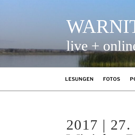
Zum
Inhalt
springen
WARNI
live + onlin
LESUNGEN
FOTOS
P
2017 | 27.