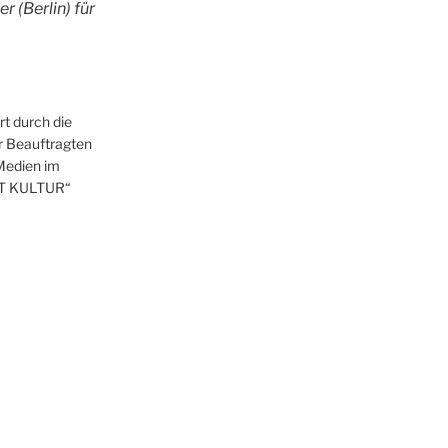
 (Berlin) für
t durch die
r Beauftragten
 Medien im
T KULTUR“