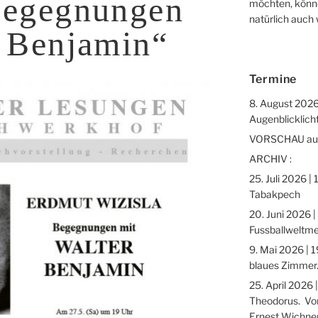
Begegnungen
möchten, könne
natürlich auch
r Benjamin“
Termine
8. August 2026
Augenblicklicht
VORSCHAU auf 
ARCHIV :
25. Juli 2026 |
Tabakpech
20. Juni 2026 |
Fussballweltme
9. Mai 2026 | 1
blaues Zimmer.
25. April 2026 
Theodorus. Vor
Ernest Wichne