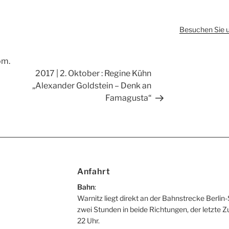
Besuchen Sie 
om.
Nächster
2017 | 2. Oktober : Regine Kühn
Beitrag
„Alexander Goldstein – Denk an
Famagusta“
Anfahrt
Bahn
:
Warnitz liegt direkt an der Bahnstrecke Berlin-
zwei Stunden in beide Richtungen, der letzte Z
22 Uhr.