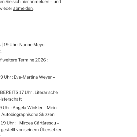
n Sie sich hier
anmelden
– und
 wieder
abmelden
.
 | 19 Uhr : Nanne Meyer –
.
weitere Termine 2026 :
 19 Uhr : Eva-Martina Weyer –
 BEREITS 17 Uhr : Literarische
isterschaft
9 Uhr : Angela Winkler – Mein
 Autobiographische Skizzen
| 19 Uhr : Mircea Cărtărescu –
gestellt von seinem Übersetzer
r