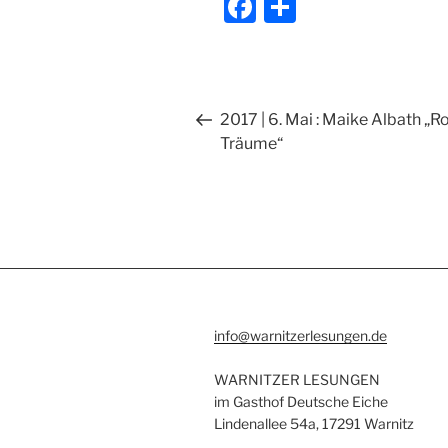
F
T
a
ei
c
le
e
n
Beitragsnavigation
Vorheriger
2017 | 6. Mai : Maike Albath „R
b
Beitrag
Träume“
o
o
k
info@warnitzerlesungen.de
WARNITZER LESUNGEN
im Gasthof Deutsche Eiche
Lindenallee 54a, 17291 Warnitz