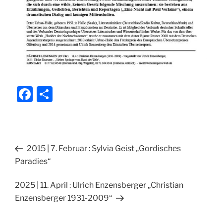
F
T
a
ei
c
le
e
n
Beitragsnavigation
Vorheriger
2015 | 7. Februar : Sylvia Geist „Gordisches
b
Beitrag
Paradies“
o
o
Nächster
2025 | 11. April : Ulrich Enzensberger „Christian
Beitrag
Enzensberger 1931-2009“
k