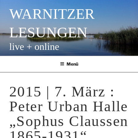
Zum
WARNITZER
Inhalt
springen
LESUNGEN
live + online
Menü
2015 | 7. März :
Peter Urban Halle
„Sophus Claussen
1865-1931“