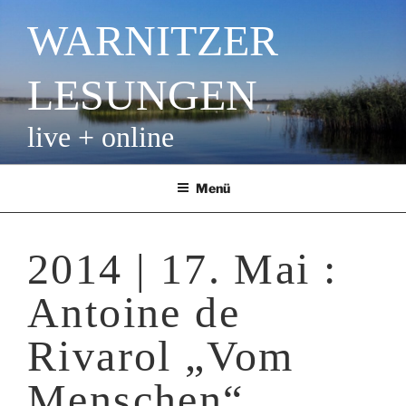
Zum
WARNITZER
Inhalt
springen
LESUNGEN
live + online
Menü
2014 | 17. Mai :
Antoine de
Rivarol „Vom
Menschen“