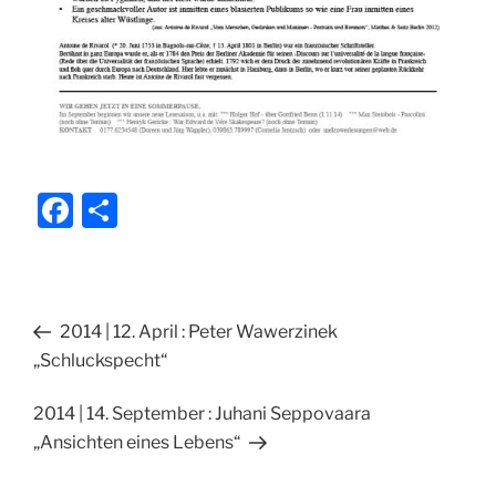
F
T
a
ei
c
le
e
n
Beitragsnavigation
Vorheriger
2014 | 12. April : Peter Wawerzinek
b
Beitrag
„Schluckspecht“
o
o
Nächster
2014 | 14. September : Juhani Seppovaara
Beitrag
„Ansichten eines Lebens“
k