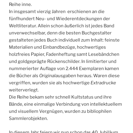
Reihe inne.
In insgesamt vierzig Jahren erschienen an die
fünfhundert Neu- und Wiederentdeckungen der
Weltliteratur. Allein schon äußerlich ist jedes Band
unverwechselbar, denn die besten Buchgestalter
gestalteten jedes Buch individuell zum Inhalt: feinste
Materialien und Einbandbezüge, hochwertiges
holzfreies Papier, Fadenheftung samt Lesebändchen
und goldgeprägte Rückenschilder. In limitierter und
nummerierter Auflage von 2.444 Exemplaren kamen
die Bücher als
Originalausgaben
heraus. Waren diese
vergriffen, wurden sie als hochwertige
Extradrucke
weiterverlegt.
Die Reihe bekam sehr schnell Kultstatus und ihre
Bände, eine einmalige Verbindung von intellektuellem
und visuellem Vergnügen, wurden zu bibliophilen
Sammlerobjekten.
In diesem Jahr feiern wir nun schon das 40. Jubiläum