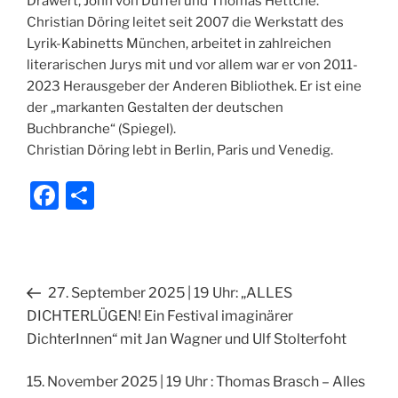
Drawert, John von Düffel und Thomas Hettche.
Christian Döring leitet seit 2007 die Werkstatt des
Lyrik-Kabinetts München, arbeitet in zahlreichen
literarischen Jurys mit und vor allem war er von 2011-
2023 Herausgeber der Anderen Bibliothek. Er ist eine
der „markanten Gestalten der deutschen
Buchbranche“ (Spiegel).
Christian Döring lebt in Berlin, Paris und Venedig.
F
T
a
ei
c
le
e
n
Beitragsnavigation
Vorheriger
27. September 2025 | 19 Uhr: „ALLES
b
Beitrag
DICHTERLÜGEN! Ein Festival imaginärer
o
DichterInnen“ mit Jan Wagner und Ulf Stolterfoht
o
Nächster
15. November 2025 | 19 Uhr : Thomas Brasch – Alles
k