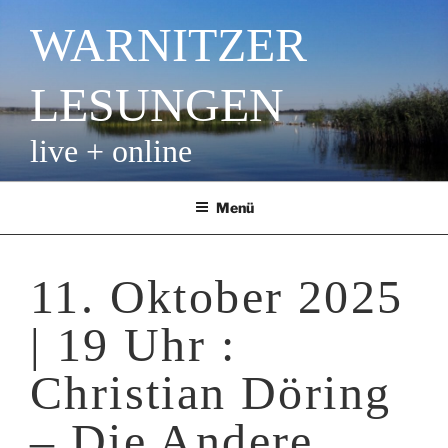
Zum
WARNITZER
Inhalt
springen
LESUNGEN
live + online
Menü
11. Oktober 2025
| 19 Uhr :
Christian Döring
– Die Andere