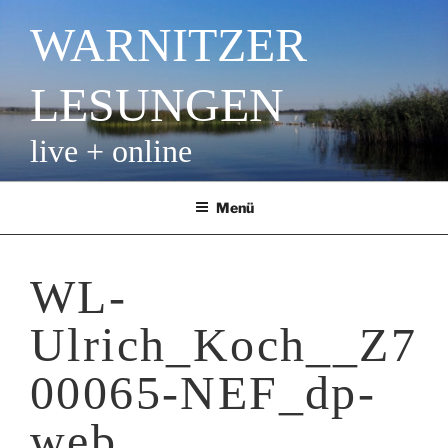
Zum
WARNITZER
Inhalt
springen
LESUNGEN
live + online
Menü
WL-
Ulrich_Koch__Z7
00065-NEF_dp-
web