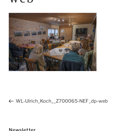
Beitragsnavigation
Vorheriger
WL-Ulrich_Koch__Z700065-NEF_dp-web
Beitrag
Newsletter