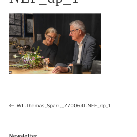
Beitragsnavigation
Vorheriger
WL-Thomas_Sparr__Z700641-NEF_dp_1
Beitrag
Newsletter