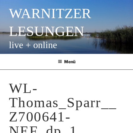
Zum
WARNITZER
Inhalt
springen
LESUNGEN
live + online
Menü
WL-
Thomas_Sparr__
Z700641-
NEF_dp_1