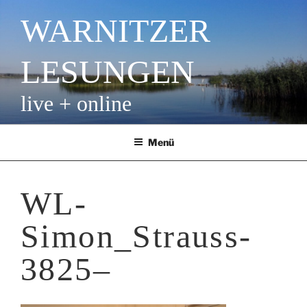
Zum
WARNITZER
Inhalt
springen
LESUNGEN
live + online
Menü
WL-
Simon_Strauss-
3825–