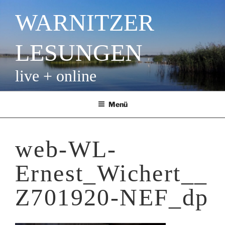
Zum
WARNITZER
Inhalt
springen
LESUNGEN
live + online
Menü
web-WL-
Ernest_Wichert__
Z701920-NEF_dp