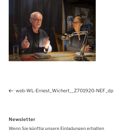
Beitragsnavigation
Vorheriger
web-WL-Ernest_Wichert__Z701920-NEF_dp
Beitrag
Newsletter
Wenn Sie künftig unsere Einladungen erhalten