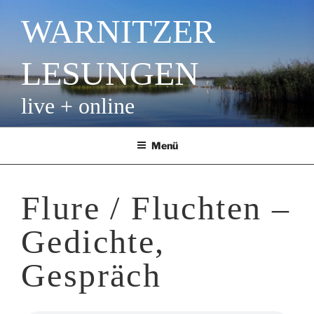
Zum
WARNITZER
Inhalt
springen
LESUNGEN
live + online
Menü
Flure / Fluchten –
Gedichte,
Gespräch