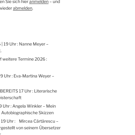
n Sie sich hier
anmelden
– und
 wieder
abmelden
.
 | 19 Uhr : Nanne Meyer –
.
weitere Termine 2026 :
 19 Uhr : Eva-Martina Weyer –
 BEREITS 17 Uhr : Literarische
isterschaft
9 Uhr : Angela Winkler – Mein
 Autobiographische Skizzen
| 19 Uhr : Mircea Cărtărescu –
gestellt von seinem Übersetzer
r