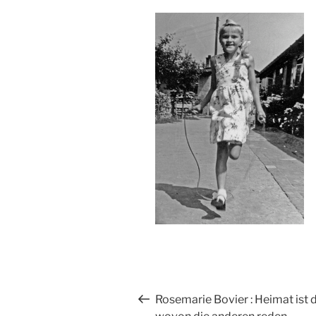
Beitragsnavigation
Vorheriger
Rosemarie Bovier : Heimat ist d
Beitrag