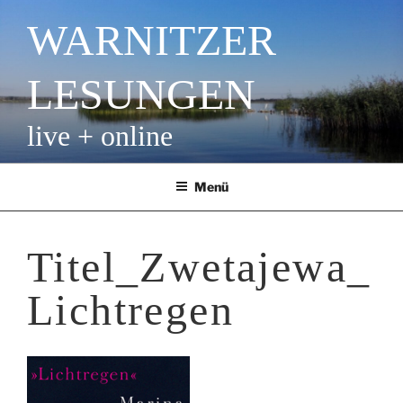
Zum
WARNITZER
Inhalt
springen
LESUNGEN
live + online
Menü
Titel_Zwetajewa_
Lichtregen