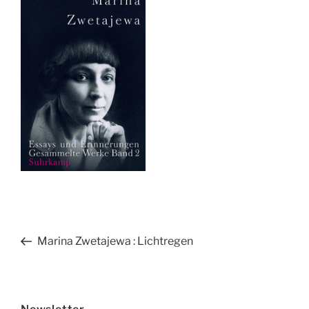
Beitragsnavigation
Vorheriger
Marina Zwetajewa : Lichtregen
Beitrag