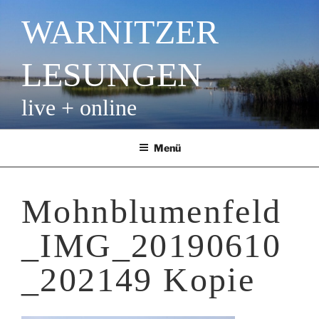
Zum
WARNITZER
Inhalt
springen
LESUNGEN
live + online
Menü
Mohnblumenfeld
_IMG_20190610
_202149 Kopie