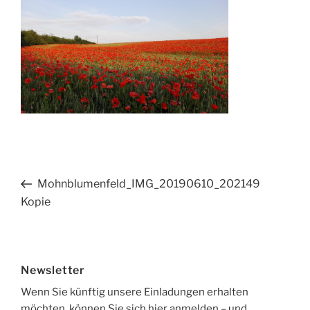
Beitragsnavigation
Vorheriger
Mohnblumenfeld_IMG_20190610_202149
Beitrag
Kopie
Newsletter
Wenn Sie künftig unsere Einladungen erhalten
möchten, können Sie sich hier
anmelden
– und