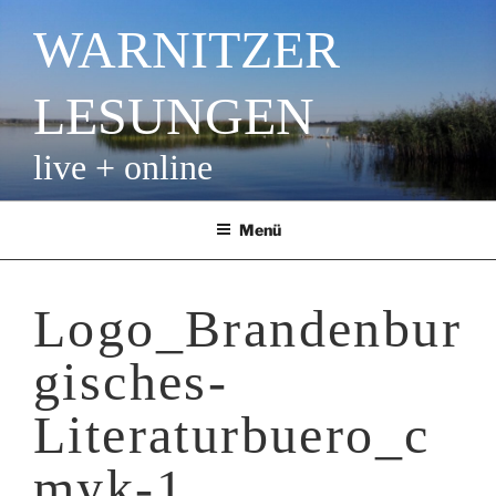
Zum
WARNITZER
Inhalt
springen
LESUNGEN
live + online
Menü
Logo_Brandenbur
gisches-
Literaturbuero_c
myk-1