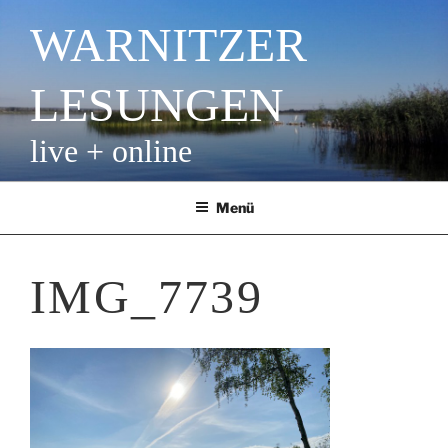
Zum
WARNITZER
Inhalt
springen
LESUNGEN
live + online
Menü
IMG_7739