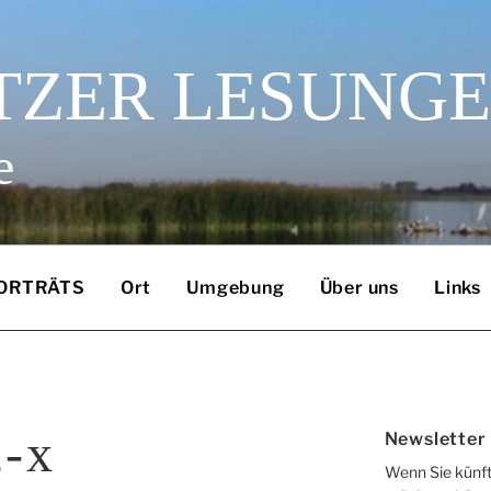
TZER LESUNG
e
ORTRÄTS
Ort
Umgebung
Über uns
Links
-x
Newsletter
Wenn Sie künft