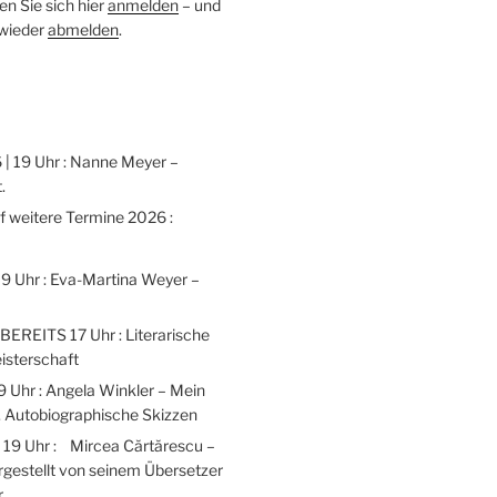
n Sie sich hier
anmelden
– und
 wieder
abmelden
.
 | 19 Uhr : Nanne Meyer –
.
weitere Termine 2026 :
 19 Uhr : Eva-Martina Weyer –
 BEREITS 17 Uhr : Literarische
isterschaft
9 Uhr : Angela Winkler – Mein
 Autobiographische Skizzen
| 19 Uhr : Mircea Cărtărescu –
gestellt von seinem Übersetzer
r