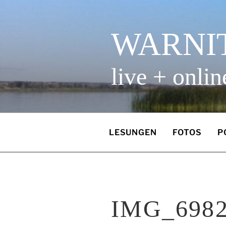
Zum
Inhalt
springen
WARNI
live + onlin
LESUNGEN
FOTOS
P
IMG_6982