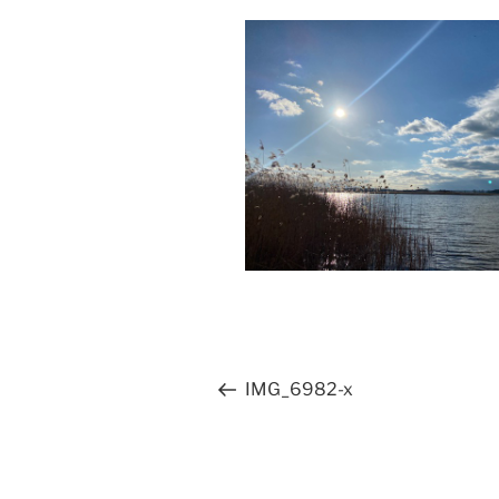
Beitragsnavigation
Vorheriger
IMG_6982-x
Beitrag