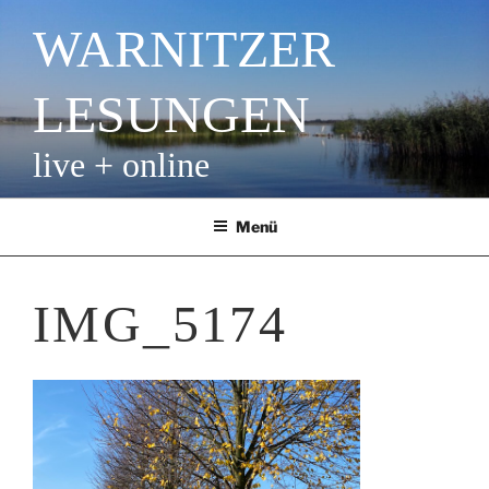
Zum
WARNITZER
Inhalt
springen
LESUNGEN
live + online
Menü
IMG_5174