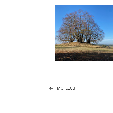
Beitragsnavigation
Vorheriger
IMG_5163
Beitrag