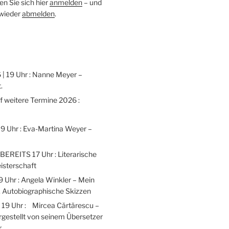
n Sie sich hier
anmelden
– und
 wieder
abmelden
.
 | 19 Uhr : Nanne Meyer –
.
weitere Termine 2026 :
 19 Uhr : Eva-Martina Weyer –
 BEREITS 17 Uhr : Literarische
isterschaft
9 Uhr : Angela Winkler – Mein
 Autobiographische Skizzen
| 19 Uhr : Mircea Cărtărescu –
gestellt von seinem Übersetzer
r