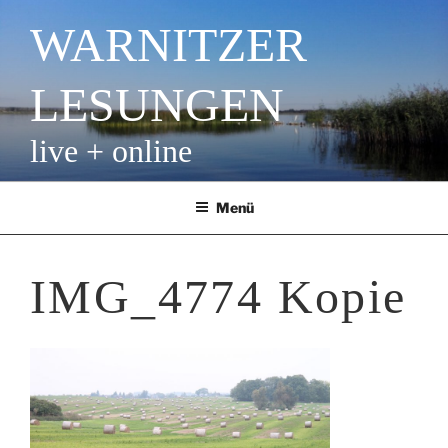
Zum
WARNITZER
Inhalt
springen
LESUNGEN
live + online
Menü
IMG_4774 Kopie