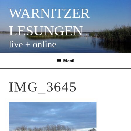
Zum
WARNITZER
Inhalt
springen
LESUNGEN
live + online
Menü
IMG_3645