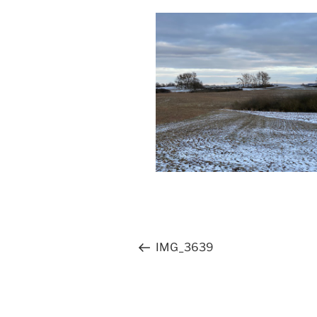
Beitragsnavigation
Vorheriger
IMG_3639
Beitrag