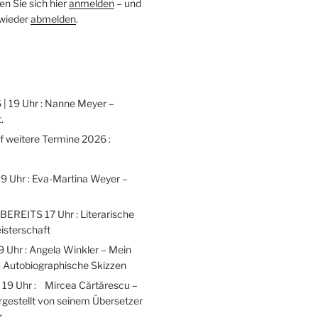
n Sie sich hier
anmelden
– und
 wieder
abmelden
.
 | 19 Uhr : Nanne Meyer –
.
weitere Termine 2026 :
 19 Uhr : Eva-Martina Weyer –
 BEREITS 17 Uhr : Literarische
isterschaft
9 Uhr : Angela Winkler – Mein
 Autobiographische Skizzen
| 19 Uhr : Mircea Cărtărescu –
gestellt von seinem Übersetzer
r