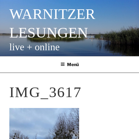
Zum
WARNITZER
Inhalt
springen
LESUNGEN
live + online
Menü
IMG_3617