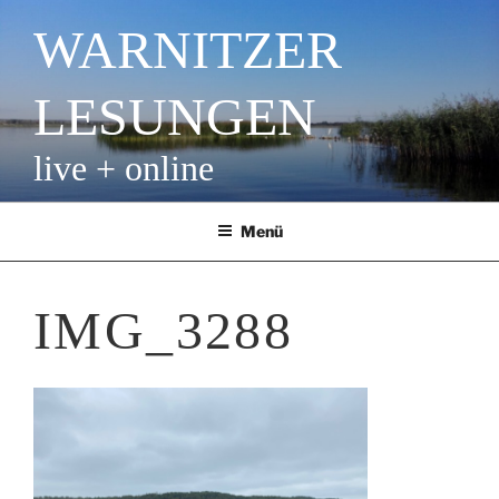
Zum
WARNITZER
Inhalt
springen
LESUNGEN
live + online
Menü
IMG_3288