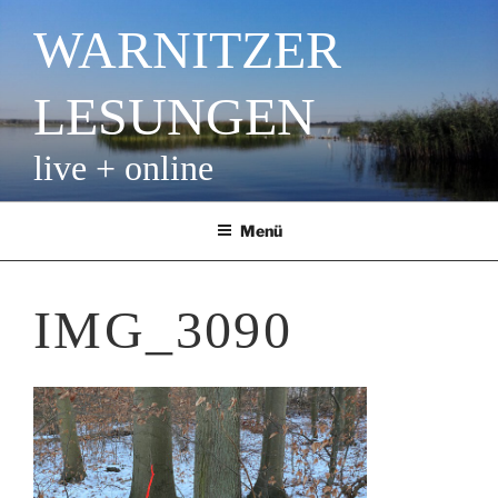
Zum
WARNITZER
Inhalt
springen
LESUNGEN
live + online
Menü
IMG_3090