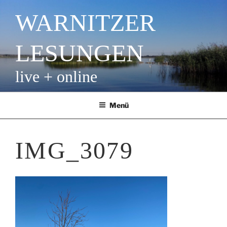
Zum
WARNITZER
Inhalt
springen
LESUNGEN
live + online
Menü
IMG_3079