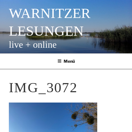
Zum
WARNITZER
Inhalt
springen
LESUNGEN
live + online
Menü
IMG_3072