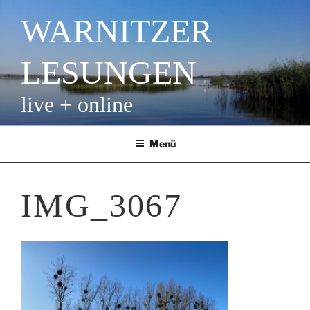
Zum
WARNITZER
Inhalt
springen
LESUNGEN
live + online
Menü
IMG_3067