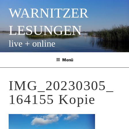
Zum
WARNITZER
Inhalt
springen
LESUNGEN
live + online
Menü
IMG_20230305_
164155 Kopie