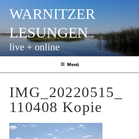
Zum
WARNITZER
Inhalt
springen
LESUNGEN
live + online
Menü
IMG_20220515_
110408 Kopie