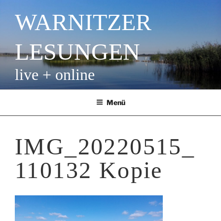
Zum
WARNITZER
Inhalt
springen
LESUNGEN
live + online
Menü
IMG_20220515_
110132 Kopie