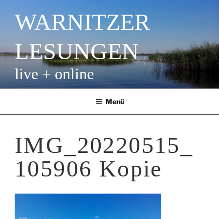
Zum
WARNITZER
Inhalt
springen
LESUNGEN
live + online
Menü
IMG_20220515_
105906 Kopie