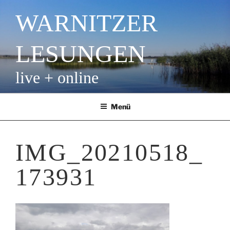
Zum
WARNITZER
Inhalt
springen
LESUNGEN
live + online
Menü
IMG_20210518_
173931