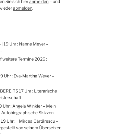
n Sie sich hier
anmelden
– und
 wieder
abmelden
.
 | 19 Uhr : Nanne Meyer –
.
weitere Termine 2026 :
 19 Uhr : Eva-Martina Weyer –
 BEREITS 17 Uhr : Literarische
isterschaft
9 Uhr : Angela Winkler – Mein
 Autobiographische Skizzen
| 19 Uhr : Mircea Cărtărescu –
gestellt von seinem Übersetzer
r