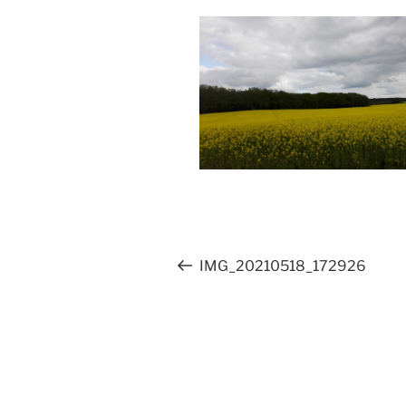
Beitragsnavigation
Vorheriger
IMG_20210518_172926
Beitrag