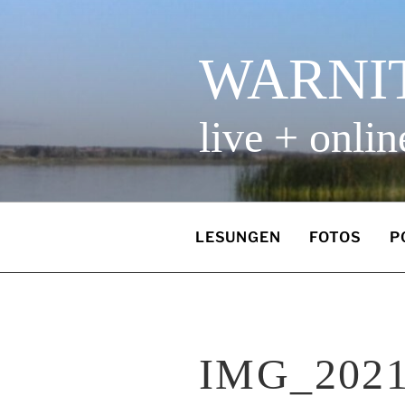
Zum
Inhalt
springen
WARNI
live + onlin
LESUNGEN
FOTOS
P
IMG_2021