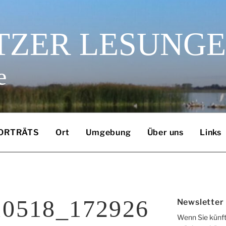
TZER LESUNG
e
ORTRÄTS
Ort
Umgebung
Über uns
Links
0518_172926
Newsletter
Wenn Sie künft