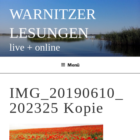
Zum
WARNITZER
Inhalt
springen
LESUNGEN
live + online
Menü
IMG_20190610_
202325 Kopie