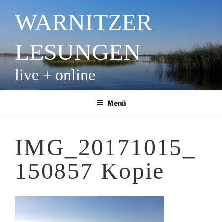
Zum
WARNITZER
Inhalt
springen
LESUNGEN
live + online
Menü
IMG_20171015_
150857 Kopie