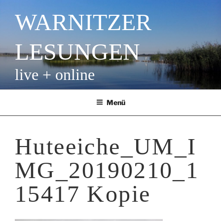
Zum
WARNITZER
Inhalt
springen
LESUNGEN
live + online
Menü
Huteeiche_UM_I
MG_20190210_1
15417 Kopie