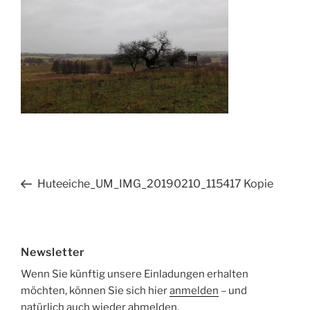
Beitragsnavigation
Vorheriger
Huteeiche_UM_IMG_20190210_115417 Kopie
Beitrag
Newsletter
Wenn Sie künftig unsere Einladungen erhalten
möchten, können Sie sich hier
anmelden
– und
natürlich auch wieder
abmelden
.