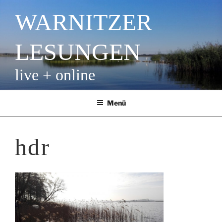
Zum
WARNITZER
Inhalt
springen
LESUNGEN
live + online
Menü
hdr