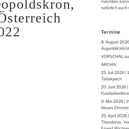
eopoldskron,
möchten, könne
natürlich auch
Österreich
2022
Termine
8. August 2026
Augenblicklicht
VORSCHAU auf 
ARCHIV :
25. Juli 2026 |
Tabakpech
20. Juni 2026 |
Fussballweltme
9. Mai 2026 | 1
blaues Zimmer.
25. April 2026 
Theodorus. Vor
Ernest Wichne