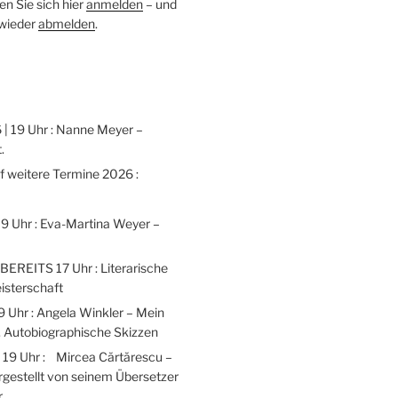
n Sie sich hier
anmelden
– und
 wieder
abmelden
.
 | 19 Uhr : Nanne Meyer –
.
weitere Termine 2026 :
 19 Uhr : Eva-Martina Weyer –
 BEREITS 17 Uhr : Literarische
isterschaft
9 Uhr : Angela Winkler – Mein
 Autobiographische Skizzen
| 19 Uhr : Mircea Cărtărescu –
gestellt von seinem Übersetzer
r