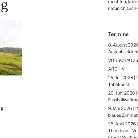
pg
möchten, könne
natürlich auch
Termine
8. August 2026
Augenblicklicht
VORSCHAU auf 
ARCHIV :
25. Juli 2026 |
Tabakpech
20. Juni 2026 |
Fussballweltme
pg
9. Mai 2026 | 1
blaues Zimmer.
25. April 2026 
Theodorus. Vor
Ernest Wichne