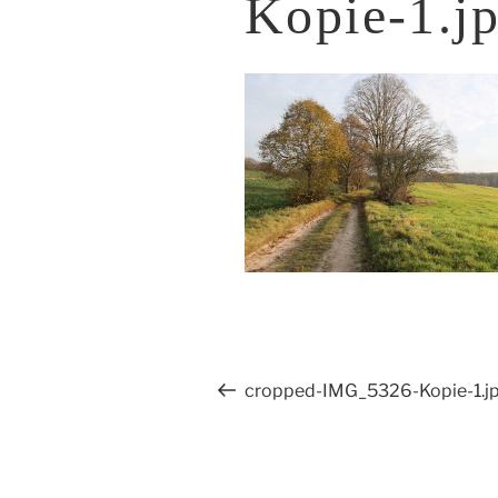
Kopie-1.j
Beitragsnavigation
Vorheriger
cropped-IMG_5326-Kopie-1.j
Beitrag