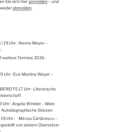
n Sie sich hier
anmelden
– und
 wieder
abmelden
.
 | 19 Uhr : Nanne Meyer –
.
weitere Termine 2026 :
 19 Uhr : Eva-Martina Weyer –
 BEREITS 17 Uhr : Literarische
isterschaft
9 Uhr : Angela Winkler – Mein
 Autobiographische Skizzen
| 19 Uhr : Mircea Cărtărescu –
gestellt von seinem Übersetzer
r