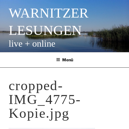
Zum
WARNITZER
Inhalt
springen
LESUNGEN
live + online
Menü
cropped-
IMG_4775-
Kopie.jpg