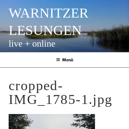
Zum
WARNITZER
Inhalt
springen
LESUNGEN
live + online
Menü
cropped-
IMG_1785-1.jpg